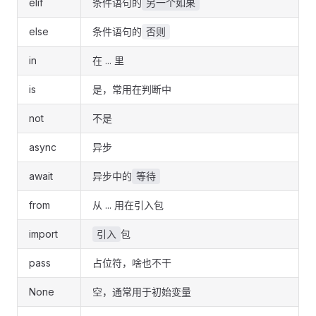
elif
条件语句的
另一个如果
else
条件语句的
否则
in
在 ... 里
is
是，常用在判断中
not
不是
async
异步
await
异步中的
等待
from
从 ... 用在引入包
import
包
引入
pass
占位符，啥也不干
None
空，通常用于初始变量