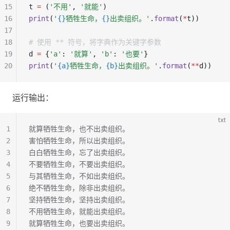
15
t 
=
 (
'不用'
,
 '就能'
)
16
print
(
'
{}
牺牲生命，
{}
出卖组织。'
.
format
(
*
t))
17
18
# 使用 ** 符号，将字典作为关键字参数
19
d 
=
 {
'a'
:
 '就算'
,
 'b'
:
 '也要'
}
20
print
(
'
{a}
牺牲生命，
{b}
出卖组织。'
.
format
(
**
d))
运行输出：
txt
1
就算牺牲生命，也不出卖组织。
2
害怕牺牲生命，所以出卖组织。
3
白白牺牲生命，忘了出卖组织。
4
不要牺牲生命，不要出卖组织。
5
与其牺牲生命，不如出卖组织。
6
绝不牺牲生命，除非出卖组织。
7
坚持牺牲生命，坚持出卖组织。
8
不用牺牲生命，就能出卖组织。
9
就算牺牲生命，也要出卖组织。