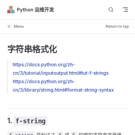
Skip to content
Python 运维开发
Menu
Return to top
字符串格式化
https://docs.python.org/zh-
cn/3/tutorial/inputoutput.html#tut-f-strings
https://docs.python.org/zh-
cn/3/library/string.html#format-string-syntax
1.
f-string