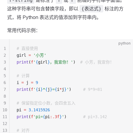
是标注了
或
前缀的字符串字面值。
f-string
f
F
这种字符串可包含替换字段，即以
标注的方
{表达式}
式，将 Python 表达式的值添加到字符串内。
常用代码示例：
python
1
# 直接使用
2
girl 
=
 '小芳'
3
print
(
f
'
{
girl
}
，我宣你！'
)
  # 小芳，我宣你！
4
5
# 计算
6
i 
=
 j 
=
 9
7
print
(
f
'
{
i
}
*
{
j
}
=
{
i
*
j
}
'
)
     # 9*9=81
8
9
# 保留指定位小数，会四舍五入
10
pi 
=
 3.1415926
11
print
(
f
'pi=
{
pi
:.3f
}
'
)
       # pi=3.142
12
13
# 对齐