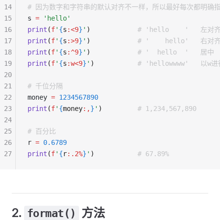
14
# 因为数字和字符串的默认对齐不一样，所以最好每次都明确
15
s 
=
 'hello'
16
print
(
f
'
{
s
:<9
}
'
)
            # 'hello    '   左对
17
print
(
f
'
{
s
:>9
}
'
)
            # '    hello'   右对
18
print
(
f
'
{
s
:^9
}
'
)
            # '  hello  '   居中
19
print
(
f
'
{
s
:w<9
}
'
)
           # 'hellowwww'   以
20
21
# 千位分隔
22
money 
=
 1234567890
23
print
(
f
'
{
money
:,
}
'
)
         # 1,234,567,890
24
25
# 百分比
26
r 
=
 0.6789
27
print
(
f
'
{
r
:.2%
}
'
)
           # 67.89%
2.
方法
format()