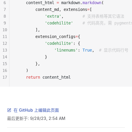
6
    content_html 
=
 markdown
.
markdown
(
7
        content_md, extensions
=
[
8
            'extra'
,        
# 支持表格等其它语法
9
            'codehilite'
    # 代码高亮，需 pygmen
10
        ],
11
        extension_configs
=
{
12
            'codehilite'
: {
13
                'linenums'
: 
True
,  
# 显示代码行号
14
            }
15
        },
16
    )
17
    return
 content_html
在 GitHub 上编辑此页面
最后更新于:
9/28/23, 2:54 AM