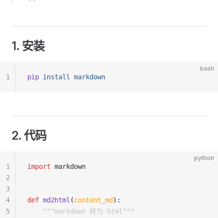
1. 安装
bash
1
pip
 install
 markdown
2. 代码
python
1
import
 markdown
2
3
4
def
 md2html
(
content_md
):
5
    """markdown 转为 html"""