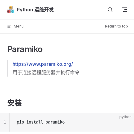
Skip to content
Python 运维开发
Menu
Return to top
Paramiko
https://www.paramiko.org/
用于连接远程服务器并执行命令
安装
python
1
pip install paramiko