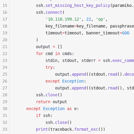
15
        ssh
.
set_missing_host_key_policy
(paramiko.
16
        ssh
.
connect
(
17
            '10.110.199.12'
, 
22
, 
'op'
,
18
            key_filename
=
key_filename, passphrase
19
            timeout
=
timeout, banner_timeout
=
600
20
        )
21
        output 
=
 []
22
        for
 cmd 
in
 cmds
:
23
            stdin
,
 stdout
,
 stderr 
=
 ssh
.
exec_comm
24
            try
:
25
                output
.
append
((stdout.
read
().
deco
26
            except
 Exception
:
27
                output
.
append
((stdout.
read
(), std
28
        ssh
.
close
()
29
        return
 output
30
    except
 Exception
 as
 e
:
31
        if
 ssh
:
32
            ssh
.
close
()
33
        print
(traceback.
format_exc
())