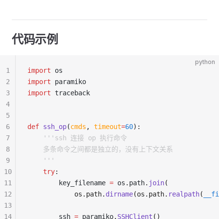
代码示例
python
1
import
 os
2
import
 paramiko
3
import
 traceback
4
5
6
def
 ssh_op
(
cmds
,
 timeout
=
60
):
7
    '''ssh 连接 op 执行命令
8
    多条命令之间都是独立的，没有上下文关系
9
    '''
10
    try
:
11
        key_filename 
=
 os
.
path
.
join
(
12
            os.path.
dirname
(os.path.
realpath
(
__fi
13
14
        ssh 
=
 paramiko
.
SSHClient
()