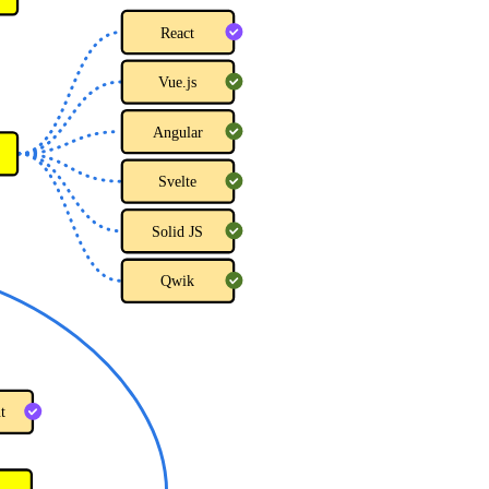
React
Vue.js
Angular
Svelte
Solid JS
Qwik
t