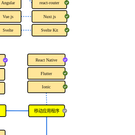
Angular
react-router
Vue.js
Nuxt.js
Svelte
Svelte Kit
React Native
Flutter
Ionic
移动应用程序