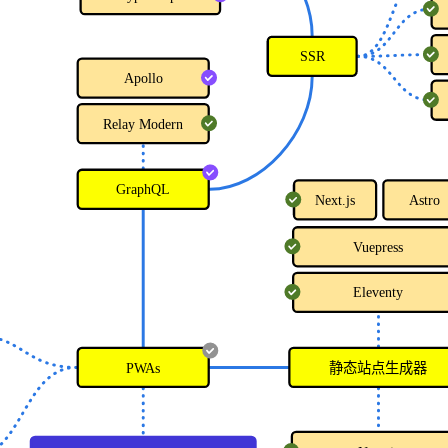
SSR
Apollo
Relay Modern
GraphQL
Next.js
Astro
Vuepress
Eleventy
PWAs
静态站点生成器