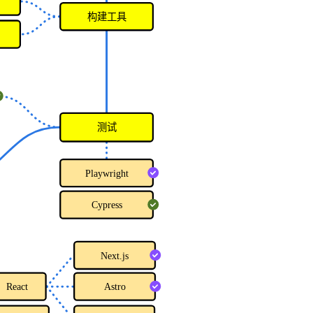
构建工具
测试
Playwright
Cypress
Next.js
React
Astro