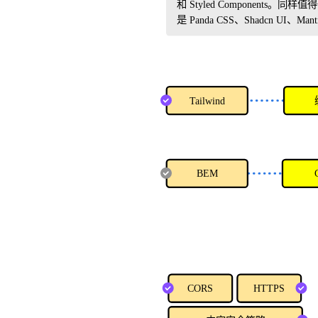
和 Styled Components。同样
是 Panda CSS、Shadcn UI、Man
Tailwind
BEM
CORS
HTTPS