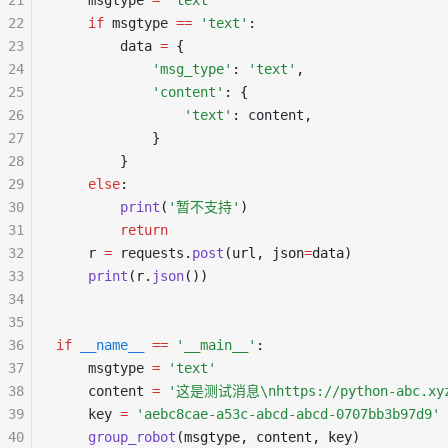
21
    msgtype 
=
 'text'
22
    if
 msgtype 
==
 'text'
:
23
        data 
=
 {
24
            'msg_type'
:
 'text'
,
25
            'content'
:
 {
26
                'text'
:
 content
,
27
            }
28
        }
29
    else
:
30
        print
(
'暂不支持'
)
31
        return
32
    r 
=
 requests
.
post
(url, json
=
data)
33
    print
(r.
json
())
34
35
36
if
 __name__
 ==
 '__main__'
:
37
    msgtype 
=
 'text'
38
    content 
=
 '这是测试消息\nhttps://python-abc.xy
39
    key 
=
 'aebc8cae-a53c-abcd-abcd-0707bb3b97d9'
40
    group_robot
(msgtype, content, key)