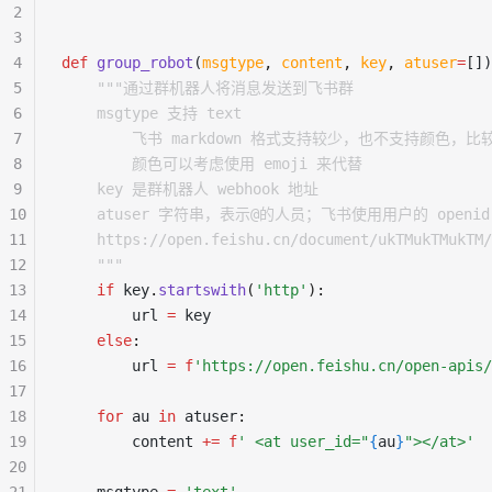
2
3
4
def
 group_robot
(
msgtype
,
 content
,
 key
,
 atuser
=
[])
5
    """通过群机器人将消息发送到飞书群
6
    msgtype 支持 text
7
        飞书 markdown 格式支持较少，也不支持颜色
8
        颜色可以考虑使用 emoji 来代替
9
    key 是群机器人 webhook 地址
10
    atuser 字符串，表示@的人员；飞书使用用户的 openid
11
    https://open.feishu.cn/document/ukTMukTMukTM/
12
    """
13
    if
 key
.
startswith
(
'http'
):
14
        url 
=
 key
15
    else
:
16
        url 
=
 f
'https://open.feishu.cn/open-apis/
17
18
    for
 au 
in
 atuser
:
19
        content 
+=
 f
' <at user_id="
{
au
}
"></at>'
20