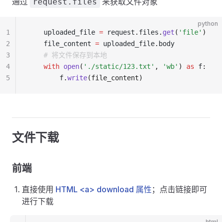
通过
来获取文件对象
request.files
python
1
    uploaded_file 
=
 request
.
files
.
get
(
'file'
)
2
    file_content 
=
 uploaded_file
.
body
3
    # 将文件保存到本地
4
    with
 open
(
'./static/123.txt'
, 
'wb'
)
 as
 f
:
5
        f
.
write
(file_content)
文件下载
前端
直接使用
HTML <a> download 属性
；点击链接即可
进行下载
html