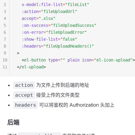
2
  v-model:file-list
=
"fileList"
3
  :action
=
"fileUploadUrl"
4
  accept
=
".xlsx"
5
  :on-success
=
"fileUploadSuccess"
6
  :on-error
=
"fileUploadError"
7
  :show-file-list
=
"false"
8
  :headers
=
"fileUploadHeaders()"
9
>
10
  <
el-button
 type
=
""
 plain
 icon
=
"el-icon-upload"
11
</
el-upload
>
为文件上传到后端的地址
action
接受上传的文件类型
accept
可以将鉴权的 Authorization 头加上
headers
后端