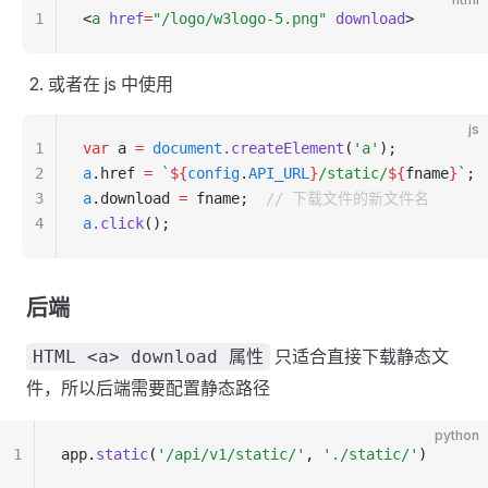
1
<
a
 href
=
"/logo/w3logo-5.png"
 download
>
或者在 js 中使用
js
1
var
 a 
=
 document
.createElement
(
'a'
);
2
a
.href 
=
 `
${
config
.
API_URL
}
/static/
${
fname
}
`
;
3
a
.download 
=
 fname;  
// 下载文件的新文件名
4
a
.click
();
后端
只适合直接下载静态文
HTML <a> download 属性
件，所以后端需要配置静态路径
python
1
app
.
static
(
'/api/v1/static/'
, 
'./static/'
)