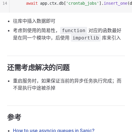
14
    await
 app
.
ctx
.
db
[
'crontab_jobs'
].
insert_one
(d
往库中插入数据即可
考虑到使用的简易性，
对应的函数最好
function
是在同一个模块中，后使用
库来引入
importlib
还需考虑解决的问题
重启服务时，如果保证当前的异步任务执行完成；而
不是执行中途被杀掉
参考
How to use asyncio queues in Sanic?