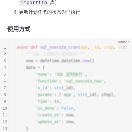
库）
importlib
更新计划任务的状态为已执行
使用方式
python
1
async
 def
 sql_execute_cron
(
app
,
 _id
,
 step
,
 ts
):
2
    """SQL 上线执行-定时执行"""
3
    now 
=
 datetime
.
datetime
.
now
()
4
    data 
=
 {
5
        'name'
:
 'SQL 定时执行'
,
6
        'function'
:
 'sql_execute_now'
,
7
        'x_id'
:
 str
(_id),
8
        'params'
:
 [
'app'
,
 str
(_id),
 step]
,
9
        'time'
:
 ts
,
10
        'is_done'
:
 False
,
11
        'create_at'
:
 now
,
12
        'update_at'
:
 now
,
13
    }