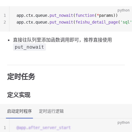
python
1
app
.
ctx
.
queue
.
put_nowait
(
function
(
*
params))
2
app
.
ctx
.
queue
.
put_nowait
(
feishu_detail_page
(
'sql'
直接往队列里添加函数调用即可，推荐直接使用
put_nowait
定时任务
定义实现
启动定时程序
定时运行逻辑
python
1
@app
.
after_server_start