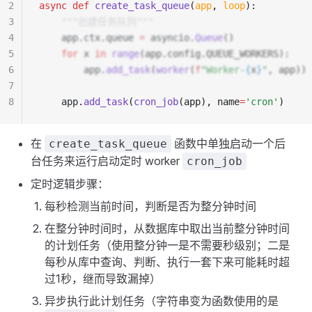
2
async
 def
 create_task_queue
(
app
,
 loop
):
3
    """创建任务队列"""
4
    app
.
ctx
.
queue 
=
 asyncio
.
Queue
()
5
    for
 x 
in
 range
(app.config.QUEUE_WORKERS):
6
        app
.
add_task
(
worker
(
f
"Worker-
{
x
}
"
, app))
7
8
    app
.
add_task
(
cron_job
(app), name
=
'cron'
)
在
函数中单独启动一个后
create_task_queue
台任务来运行启动定时 worker
cron_job
定时逻辑步骤：
每秒检测当前时间，判断是否为整分钟时间
在整分钟时间时，从数据库中取出当前整分钟时间
的计划任务（使用整分钟一是不需要秒级别；二是
每秒从库中查询、判断、执行一套下来可能耗时超
过1秒，继而导致漏掉）
异步执行此计划任务（字符串变为函数使用的是