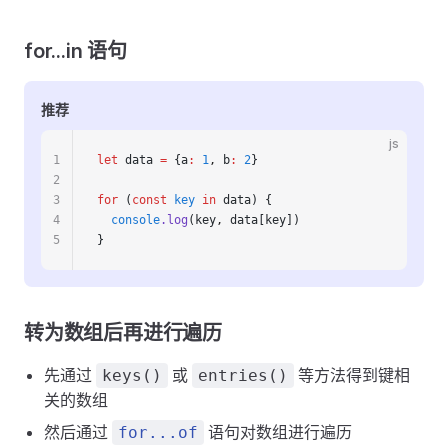
for...in 语句
推荐
js
1
let
 data 
=
 {a
:
 1
,
 b
:
 2
}
2
3
for
 (
const
 key
 in
 data) {
4
  console
.log
(key
,
 data[key])
5
}
转为数组后再进行遍历
先通过
或
等方法得到键相
keys()
entries()
关的数组
然后通过
语句对数组进行遍历
for...of