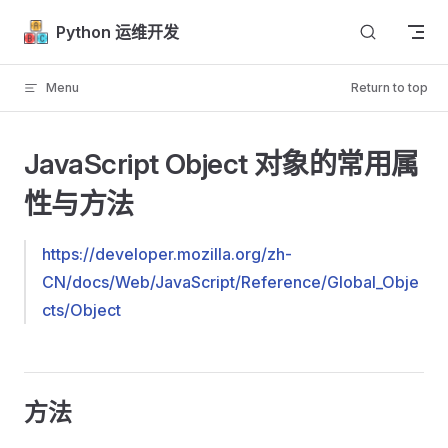
Skip to content
Python 运维开发
Menu
Return to top
JavaScript Object 对象的常用属
性与方法
https://developer.mozilla.org/zh-
CN/docs/Web/JavaScript/Reference/Global_Obje
cts/Object
方法