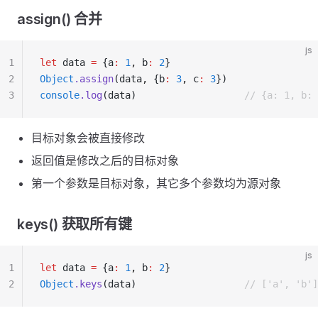
assign() 合并
js
1
let
 data 
=
 {a
:
 1
,
 b
:
 2
}
2
Object
.assign
(data
,
 {b
:
 3
,
 c
:
 3
})
3
console
.log
(data)                   
// {a: 1, b: 
目标对象会被直接修改
返回值是修改之后的目标对象
第一个参数是目标对象，其它多个参数均为源对象
keys() 获取所有键
js
1
let
 data 
=
 {a
:
 1
,
 b
:
 2
}
2
Object
.keys
(data)                   
// ['a', 'b']