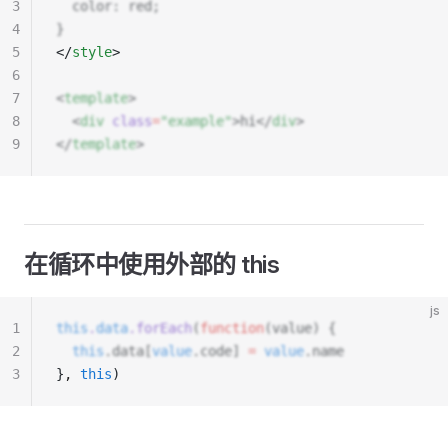
3
  color: red;
4
}
5
</
style
>
6
7
<
template
>
8
  <
div
 class
=
"example"
>hi</
div
>
9
</
template
>
在循环中使用外部的 this
js
1
this
.
data
.forEach
(
function
(value) {
2
  this
.data[
value
.code] 
=
 value
.name
3
}
,
 this
)