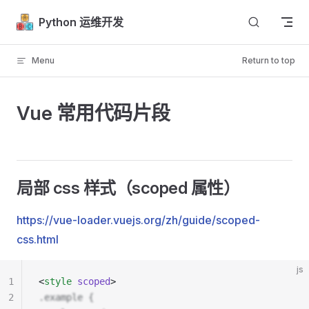
Skip to content
Python 运维开发
Menu
Return to top
Vue 常用代码片段
局部 css 样式（scoped 属性）
https://vue-loader.vuejs.org/zh/guide/scoped-
css.html
js
1
<
style
 scoped
>
2
.example {