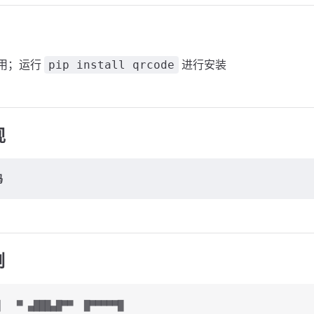
的使用；运行
进行安装
pip install qrcode
现
码
例
   ▀ ▄███▄█▀▀  █▀▀▀▀▀█