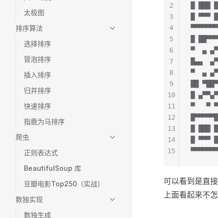
2
█ ███ █
太极图
3
█ ▀▀▀ █
排序算法
4
▀▀▀▀▀▀▀
5
█ ██▀▀▀
选择排序
6
▀  ▄ ▄▀
冒泡排序
7
█▄▄  ▄▀
8
▀  ▄ ▄▀
插入排序
9
██ ▀██▀
归并排序
10
█ ▄▀▀▄▀
快速排序
11
▀   ▀ ▀
12
█▀▀▀▀▀█
指鹿为马排序
13
█ ███ █
爬虫
14
█ ▀▀▀ █
15
▀▀▀▀▀▀▀
正则表达式
BeautifulSoup 库
可以看到是直接
豆瓣电影Top250（实战）
上面看起来不怎
数独实现
数独生成