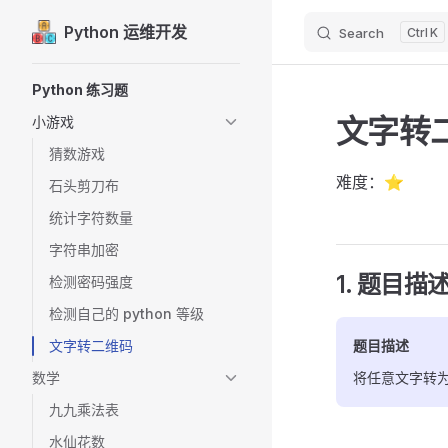
Python 运维开发
Search
K
Skip to content
Sidebar Navigation
Python 练习题
文字转
小游戏
猜数游戏
难度：⭐
石头剪刀布
统计字符数量
字符串加密
1. 题目描
检测密码强度
检测自己的 python 等级
文字转二维码
题目描述
数学
将任意文字转
九九乘法表
水仙花数