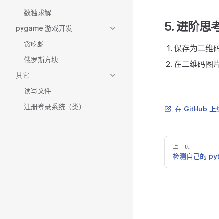
数独求解
5. 进阶思
pygame 游戏开发
贪吃蛇
保存为二维
俄罗斯方块
在二维码图
其它
读写文件
注册登录系统（类）
在 GitHub
Pager
上一页
检测自己的 pyt