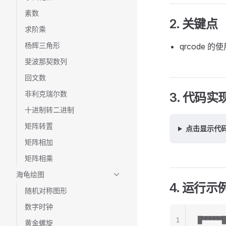
素数
2. 关键点
求阶乘
杨辉三角形
qrcode 
斐波那契数列
回文数
非利克瑞尔数
3. 代码实
十进制转二进制
矩阵转置
点击显示代
矩阵相加
矩阵相乘
海龟绘图
4. 运行示
随机对称图形
数字时钟
1
█▀▀▀▀▀█
黄金螺旋