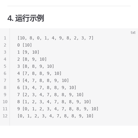
4. 运行示例
txt
1
[10, 8, 0, 1, 4, 9, 8, 2, 3, 7]
2
0 [10]
3
1 [9, 10]
4
2 [8, 9, 10]
5
3 [8, 8, 9, 10]
6
4 [7, 8, 8, 9, 10]
7
5 [4, 7, 8, 8, 9, 10]
8
6 [3, 4, 7, 8, 8, 9, 10]
9
7 [2, 3, 4, 7, 8, 8, 9, 10]
10
8 [1, 2, 3, 4, 7, 8, 8, 9, 10]
11
9 [0, 1, 2, 3, 4, 7, 8, 8, 9, 10]
12
[0, 1, 2, 3, 4, 7, 8, 8, 9, 10]