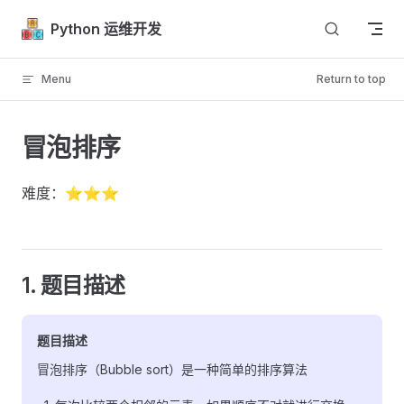
Skip to content
Python 运维开发
Menu
Return to top
冒泡排序
难度：⭐⭐⭐
1. 题目描述
题目描述
冒泡排序（Bubble sort）是一种简单的排序算法