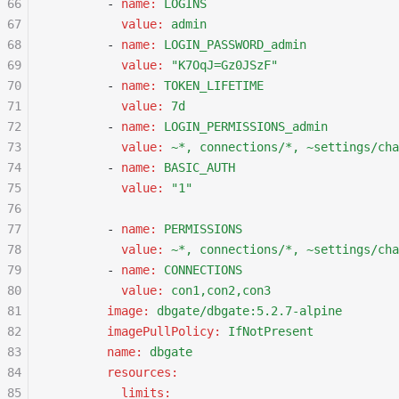
66
        - 
name
:
 LOGINS
67
          value
:
 admin
68
        - 
name
:
 LOGIN_PASSWORD_admin
69
          value
:
 "K7OqJ=Gz0JSzF"
70
        - 
name
:
 TOKEN_LIFETIME
71
          value
:
 7d
72
        - 
name
:
 LOGIN_PERMISSIONS_admin
73
          value
:
 ~*, connections/*, ~settings/cha
74
        - 
name
:
 BASIC_AUTH
75
          value
:
 "1"
76
77
        - 
name
:
 PERMISSIONS
78
          value
:
 ~*, connections/*, ~settings/cha
79
        - 
name
:
 CONNECTIONS
80
          value
:
 con1,con2,con3
81
        image
:
 dbgate/dbgate:5.2.7-alpine
82
        imagePullPolicy
:
 IfNotPresent
83
        name
:
 dbgate
84
        resources
:
85
          limits
: