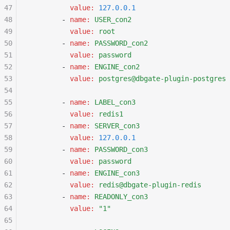
47
          value
:
 127.0.0.1
48
        - 
name
:
 USER_con2
49
          value
:
 root
50
        - 
name
:
 PASSWORD_con2
51
          value
:
 password
52
        - 
name
:
 ENGINE_con2
53
          value
:
 postgres@dbgate-plugin-postgres
54
55
        - 
name
:
 LABEL_con3
56
          value
:
 redis1
57
        - 
name
:
 SERVER_con3
58
          value
:
 127.0.0.1
59
        - 
name
:
 PASSWORD_con3
60
          value
:
 password
61
        - 
name
:
 ENGINE_con3
62
          value
:
 redis@dbgate-plugin-redis
63
        - 
name
:
 READONLY_con3
64
          value
:
 "1"
65