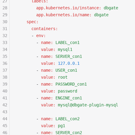
27
      labels
:
28
        app.kubernetes.io/instance
:
 dbgate
29
        app.kubernetes.io/name
:
 dbgate
30
    spec
:
31
      containers
:
32
      - 
env
:
33
        - 
name
:
 LABEL_con1
34
          value
:
 mysql1
35
        - 
name
:
 SERVER_con1
36
          value
:
 127.0.0.1
37
        - 
name
:
 USER_con1
38
          value
:
 root
39
        - 
name
:
 PASSWORD_con1
40
          value
:
 password
41
        - 
name
:
 ENGINE_con1
42
          value
:
 mysql@dbgate-plugin-mysql
43
44
        - 
name
:
 LABEL_con2
45
          value
:
 pg1
46
        - 
name
:
 SERVER_con2