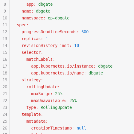
8
    app
:
 dbgate
9
  name
:
 dbgate
10
  namespace
:
 op-dbgate
11
spec
:
12
  progressDeadlineSeconds
:
 600
13
  replicas
:
 1
14
  revisionHistoryLimit
:
 10
15
  selector
:
16
    matchLabels
:
17
      app.kubernetes.io/instance
:
 dbgate
18
      app.kubernetes.io/name
:
 dbgate
19
  strategy
:
20
    rollingUpdate
:
21
      maxSurge
:
 25%
22
      maxUnavailable
:
 25%
23
    type
:
 RollingUpdate
24
  template
:
25
    metadata
:
26
      creationTimestamp
:
 null