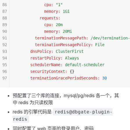
86
            cpu
:
 "1"
87
            memory
:
 1Gi
88
          requests
:
89
            cpu
:
 20m
90
            memory
:
 20Mi
91
        terminationMessagePath
:
 /dev/termination-
92
        terminationMessagePolicy
:
 File
93
      dnsPolicy
:
 ClusterFirst
94
      restartPolicy
:
 Always
95
      schedulerName
:
 default-scheduler
96
      securityContext
:
 {}
97
      terminationGracePeriodSeconds
:
 30
预配置了三个库的连接，mysql/pg/redis 各一个，其
中 redis 为只读权限
redis 的引擎代码是
redis@dbgate-plugin-
redis
同时配置了 web 页面的登录用户、密码