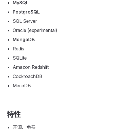
MySQL
PostgreSQL
SQL Server
Oracle (experimental)
MongoDB
Redis
SQLite
Amazon Redshift
CockroachDB
MariaDB
特性
开源、免费