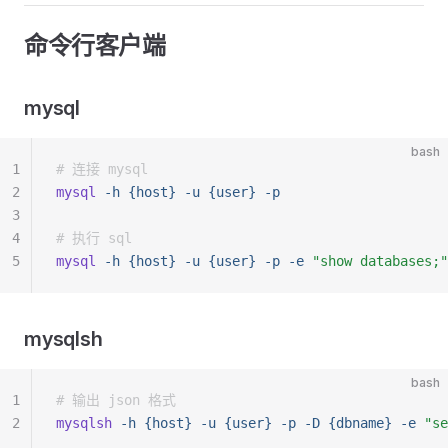
命令行客户端
mysql
bash
1
# 连接 mysql
2
mysql
 -h
 {host}
 -u
 {user}
 -p
3
4
# 执行 sql
5
mysql
 -h
 {host}
 -u
 {user}
 -p
 -e
 "show databases;"
mysqlsh
bash
1
# 输出 json 格式
2
mysqlsh
 -h
 {host}
 -u
 {user}
 -p
 -D
 {dbname}
 -e
 "se