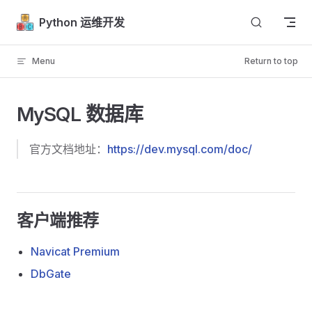
Skip to content
Python 运维开发
Menu
Return to top
MySQL 数据库
官方文档地址：
https://dev.mysql.com/doc/
客户端推荐
Navicat Premium
DbGate