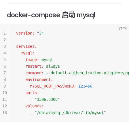
docker-compose 启动 mysql
yaml
1
version
:
 "3"
2
3
services
:
4
  mysql
:
5
    image
:
 mysql
6
    restart
:
 always
7
    command
:
 --default-authentication-plugin=mysq
8
    environment
:
9
      MYSQL_ROOT_PASSWORD
:
 123456
10
    ports
:
11
      - 
"3306:3306"
12
    volumes
:
13
      - 
"/data/mysql/db:/var/lib/mysql"