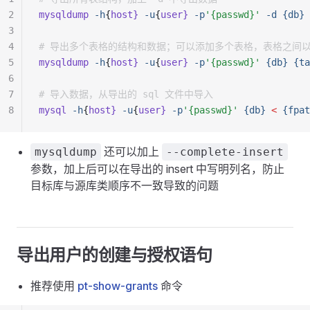
2
mysqldump
 -h
{
host}
 -u
{
user}
 -p
'{passwd}'
 -d
 {db}
 
3
4
# 导出多个表格的结构和数据；可以添加多个表格，表格之间
5
mysqldump
 -h
{
host}
 -u
{
user}
 -p
'{passwd}'
 {db}
 {ta
6
7
# 导入数据，从导出的 sql 文件中导入
8
mysql
 -h
{
host}
 -u
{
user}
 -p
'{passwd}'
 {db}
 <
 {fpat
还可以加上
mysqldump
--complete-insert
参数，加上后可以在导出的 insert 中写明列名，防止
目标库与源库类顺序不一致导致的问题
导出用户的创建与授权语句
推荐使用
pt-show-grants
命令