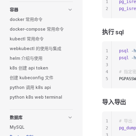
1
pg_isre
2
pg_isre
容器
docker 常用命令
docker-compose 常用命令
执行 sql
kubectl 常用命令
webkubectl 的使用与集成
1
psql
 -h
2
psql
 -h
helm 介绍与使用
3
k8s 创建 api token
4
# 指定
创建 kubeconfig 文件
5
PGPASSW
python 调用 k8s api
python k8s web terminal
导入导出
数据库
1
# 导出
MySQL
2
pg_dump
3