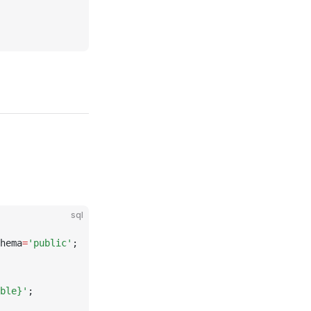
sql
hema
=
'public'
;
ble}'
;