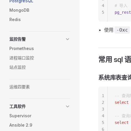
PostgreSQL
4
# 导入
MongoDB
5
pg_rest
Redis
使用
-Oxc
监控告警
Prometheus
进程端口监控
常用 sql 
站点监控
系统库表查
运维四要素
1
-- 查
2
select
 
工具软件
3
Supervisor
4
-- 查
5
select
 
Ansible 2.9
6