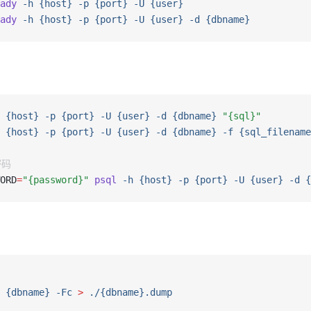
ady
 -h
 {host}
 -p
 {port}
 -U
 {user}
ady
 -h
 {host}
 -p
 {port}
 -U
 {user}
 -d
 {dbname}
 {host}
 -p
 {port}
 -U
 {user}
 -d
 {dbname}
 "{sql}"
 {host}
 -p
 {port}
 -U
 {user}
 -d
 {dbname}
 -f
 {sql_filename
密码
ORD
=
"{password}"
 psql
 -h
 {host}
 -p
 {port}
 -U
 {user}
 -d
 {
 {dbname}
 -Fc
 >
 ./{dbname}.dump