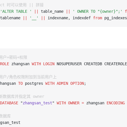
lect 时可以使用 || 拼接
'ALTER TABLE '
 ||
 table_name 
||
 ' OWNER TO "{owner}";'
 f
tablename 
||
 '__'
 ||
 indexname, indexdef 
from
 pg_indexes
建用户+密码+权限
ROLE
 zhangsan 
WITH
 LOGIN
 NOSUPERUSER CREATEDB CREATEROLE
新用户/角色权限附加到当前用户上
hangsan 
TO
 postgres 
WITH
 ADMIN
 OPTION
;
新数据库并指定其 owner
DATABASE
 "
zhangsan_test
" 
WITH
 OWNER
 =
 zhangsan 
ENCODING
 
换数据库
gsan_test