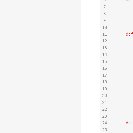
6
    def
7
       
8
       
9
       
10
11
    def
12
       
13
       
14
       
15
       
16
       
17
       
18
       
19
     
20
       
21
       
22
       
23
24
    def
25
      