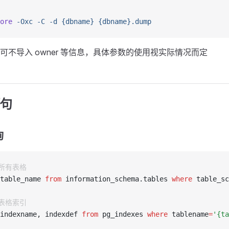
ore
 -Oxc
 -C
 -d
 {dbname}
 {dbname}.dump
可不导入 owner 等信息，具体参数的使用视实际情况而定
语句
询
询所有表格
table_name 
from
 information_schema.tables 
where
 table_sc
询表格索引
indexname, indexdef 
from
 pg_indexes 
where
 tablename
=
'{ta