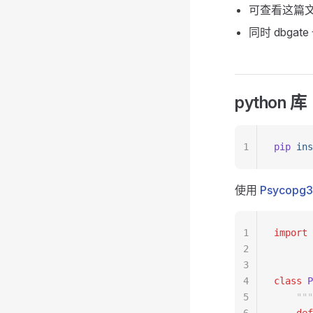
可查看这篇
同时 dbgat
python 库
1
pip
 ins
使用
Psycopg3
1
import
 
2
3
4
class
 P
5
    ""