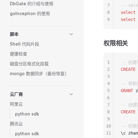
DbGate 的介绍与使用
7
-- se
8
select
 
goInception 的使用
9
select
 
脚本
权限相关
Shell 代码片段
健康检查
1
-- 创
磁盘分区格式化挂载
2
CREATE
 
mongo 数据同步（备份恢复）
3
4
-- 将
5
GRANT
 z
云厂商
6
阿里云
7
-- 创建
8
CREATE
 
python sdk
9
腾讯云
10
-- 切
11
\c zhan
python sdk