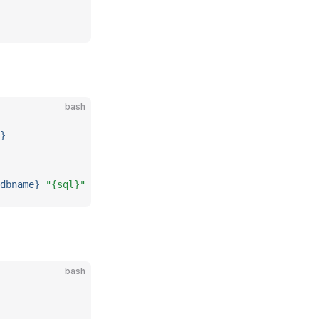
bash
}
dbname}
 "{sql}"
bash