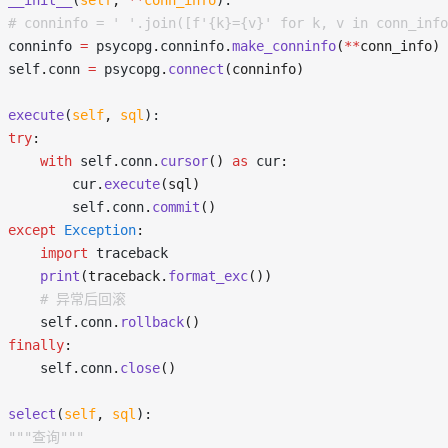
 __init__
(
self
,
 **
conn_info
):
 # conninfo = ' '.join([f'{k}={v}' for k, v in conn_info
 conninfo 
=
 psycopg
.
conninfo
.
make_conninfo
(
**
conn_info)
 self
.
conn 
=
 psycopg
.
connect
(conninfo)
 execute
(
self
,
 sql
):
 try
:
     with
 self
.
conn
.
cursor
()
 as
 cur
:
         cur
.
execute
(sql)
         self
.
conn
.
commit
()
 except
 Exception
:
     import
 traceback
     print
(traceback.
format_exc
())
       # 异常后回滚
     self
.
conn
.
rollback
()
 finally
:
     self
.
conn
.
close
()
 select
(
self
,
 sql
):
  """查询"""