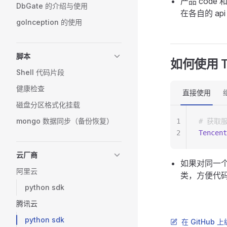
产品 cod
DbGate 的介绍与使用
在各自的 ap
goInception 的使用
脚本
如何使用 Te
Shell 代码片段
健康检查
直接使用
磁盘分区格式化挂载
mongo 数据同步（备份恢复）
1
# 获取
2
Tencent
云厂商
如果对同一个
阿里云
类，方便代
python sdk
腾讯云
python sdk
在 GitHub