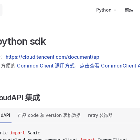
Main Navigation
Python
前端
thon sdk
址：
https://cloud.tencent.com/document/api
加方便的
Common Client 调用方式
，
点击查看 CommonClient 
loudAPI 集成
udAPI
产品 code 和 version 表格数据
retry 装饰器
nic 
import
 Sanic