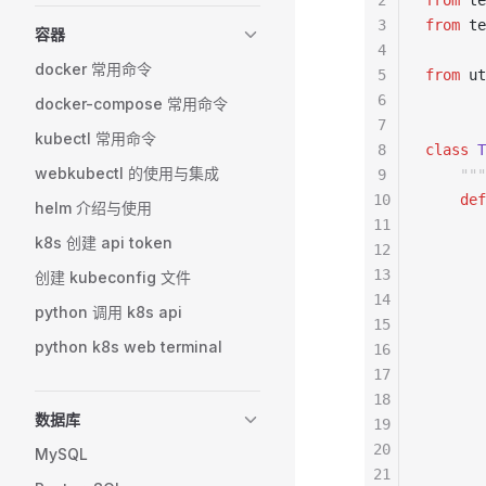
2
from
 te
3
from
 te
容器
4
docker 常用命令
5
from
 ut
6
docker-compose 常用命令
7
kubectl 常用命令
8
class
 T
webkubectl 的使用与集成
9
    ""
10
    def
helm 介绍与使用
11
       
k8s 创建 api token
12
       
13
       
创建 kubeconfig 文件
14
python 调用 k8s api
15
       
python k8s web terminal
16
       
17
       
18
       
数据库
19
       
20
       
MySQL
21
       