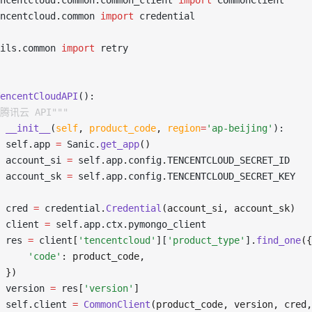
ncentcloud
.
common
.
common_client 
import
 CommonClient
ncentcloud
.
common 
import
 credential
ils
.
common 
import
 retry
encentCloudAPI
():
"腾讯云 API"""
 __init__
(
self
,
 product_code
,
 region
=
'ap-beijing'
):
 self
.
app 
=
 Sanic
.
get_app
()
 account_si 
=
 self
.
app
.
config
.
TENCENTCLOUD_SECRET_ID
 account_sk 
=
 self
.
app
.
config
.
TENCENTCLOUD_SECRET_KEY
 cred 
=
 credential
.
Credential
(account_si, account_sk)
 client 
=
 self
.
app
.
ctx
.
pymongo_client
 res 
=
 client
[
'tencentcloud'
]
[
'product_type'
]
.
find_one
({
     'code'
: product_code,
 })
 version 
=
 res
[
'version'
]
 self
.
client 
=
 CommonClient
(product_code, version, cred,