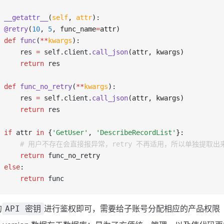
 __getattr__
(
self
,
 attr
):
 @retry
(
10
, 
5
, func_name
=
attr)
 def
 func
(
**
kwargs
):
     res 
=
 self
.
client
.
call_json
(attr, kwargs)
     return
 res
 def
 func_no_retry
(
**
kwargs
):
     res 
=
 self
.
client
.
call_json
(attr, kwargs)
     return
 res
 if
 attr 
in
 {
'GetUser'
,
 'DescribeRecordList'
}:
        # 用户不存在会直接报异常，retry 不再适用，所以单独提取出
     return
 func_no_retry
 else
:
     return
 func
的
进行鉴权即可，需要给子账号分配相应的产品权限
API 密钥