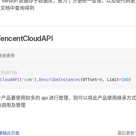
e 和 version 数据存于数据库；是为了方便统一管理，以及使代
i 文档中查询得到
ncentCloudAPI
继承使用
服务器列表
CloudAPI
(
'cvm'
).
DescribeInstances
(Offset
=
0
, Limit
=
100
)
产品要使用较多的 api 进行管理，则可以将此产品使用继承方
码调用及管理
 上编辑此页面
最后更新