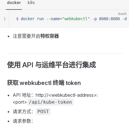
docker
k8s
bash
1
$
 docker
 run
 --name=
"webkubectl"
 -p
 8080:8080
 -d
 
注意需要开启
特权容器
使用 API 与运维平台进行集成
获取 webkubectl 终端 token
API 地址：http://<webkubectl-address>:
<port>
/api/kube-token
请求方式：
POST
请求参数：