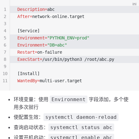
ini
1
Description=
abc
2
After=
network-online.target
3
4
[Service]
5
Environment=
"PYTHON_ENV=prod"
6
Environment=
"DB=abc"
7
Restart=
on-failure
8
ExecStart=
/usr/bin/python3 /root/abc.py
9
10
[Install]
11
WantedBy=
multi-user.target
环境变量：使用
字段添加，多个使
Environment
用多次就行
使配置生效：
systemctl daemon-reload
查询启动状态：
systemctl status abc
设置开机启动：
systemctl enable abc