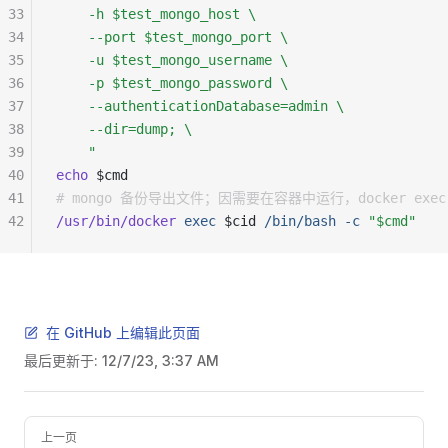
33
    -h $test_mongo_host \
34
    --port $test_mongo_port \
35
    -u $test_mongo_username \
36
    -p $test_mongo_password \
37
    --authenticationDatabase=admin \
38
    --dir=dump; \
39
    "
40
echo
 $cmd
41
# mongo 备份导出文件；因需要在容器中运行，docker exec
42
/usr/bin/docker
 exec
 $cid 
/bin/bash
 -c
 "$cmd"
在 GitHub 上编辑此页面
最后更新于:
12/7/23, 3:37 AM
Pager
上一页