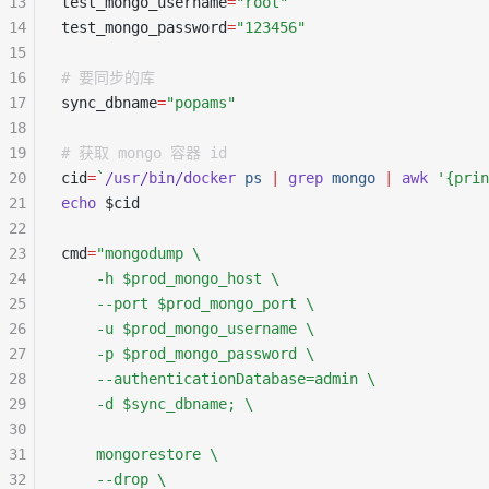
13
test_mongo_username
=
"root"
14
test_mongo_password
=
"123456"
15
16
# 要同步的库
17
sync_dbname
=
"popams"
18
19
# 获取 mongo 容器 id
20
cid
=
`
/usr/bin/docker
 ps
 |
 grep
 mongo
 |
 awk
 '{prin
21
echo
 $cid
22
23
cmd
=
"mongodump \
24
    -h $prod_mongo_host \
25
    --port $prod_mongo_port \
26
    -u $prod_mongo_username \
27
    -p $prod_mongo_password \
28
    --authenticationDatabase=admin \
29
    -d $sync_dbname; \
30
31
    mongorestore \
32
    --drop \