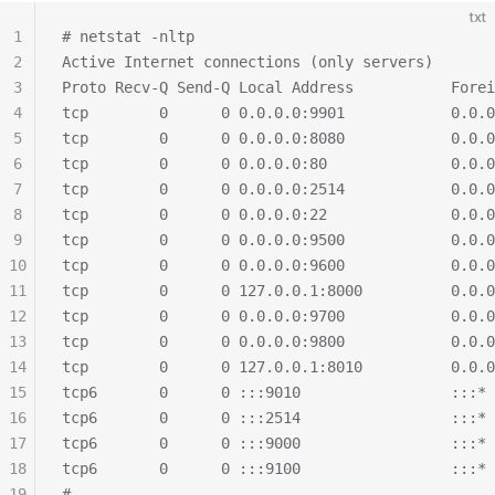
txt
1
# netstat -nltp
2
Active Internet connections (only servers)
3
Proto Recv-Q Send-Q Local Address           Forei
4
tcp        0      0 0.0.0.0:9901            0.0.0
5
tcp        0      0 0.0.0.0:8080            0.0.0
6
tcp        0      0 0.0.0.0:80              0.0.0
7
tcp        0      0 0.0.0.0:2514            0.0.0
8
tcp        0      0 0.0.0.0:22              0.0.
9
tcp        0      0 0.0.0.0:9500            0.0.0
10
tcp        0      0 0.0.0.0:9600            0.0.0
11
tcp        0      0 127.0.0.1:8000          0.0.
12
tcp        0      0 0.0.0.0:9700            0.0.0
13
tcp        0      0 0.0.0.0:9800            0.0.0
14
tcp        0      0 127.0.0.1:8010          0.0.0
15
tcp6       0      0 :::9010                 :::* 
16
tcp6       0      0 :::2514                 :::* 
17
tcp6       0      0 :::9000                 :::* 
18
tcp6       0      0 :::9100                 :::* 
19
#